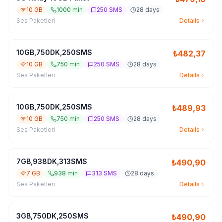
10 GB
1000 min
250 SMS
28 days
Ses Paketleri
Details
10GB,750DK,250SMS
₺
482,37
10 GB
750 min
250 SMS
28 days
Ses Paketleri
Details
10GB,750DK,250SMS
₺
489,93
10 GB
750 min
250 SMS
28 days
Ses Paketleri
Details
7GB,938DK,313SMS
₺
490,90
7 GB
938 min
313 SMS
28 days
Ses Paketleri
Details
3GB,750DK,250SMS
₺
490,90