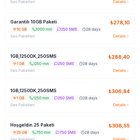
Ses Paketleri
Details
Garantili 10GB Paketi
₺
278,10
10 GB
1000 min
250 SMS
28 days
Ses Paketleri
Details
1GB,1250DK,250SMS
₺
288,40
1 GB
1250 min
250 SMS
28 days
Ses Paketleri
Details
1GB,1250DK,250SMS
₺
306,84
1 GB
1250 min
250 SMS
28 days
Ses Paketleri
Details
Hoşgeldin 25 Paketi
₺
308,55
25 GB
750 min
750 SMS
28 days
Ses Paketleri
Details