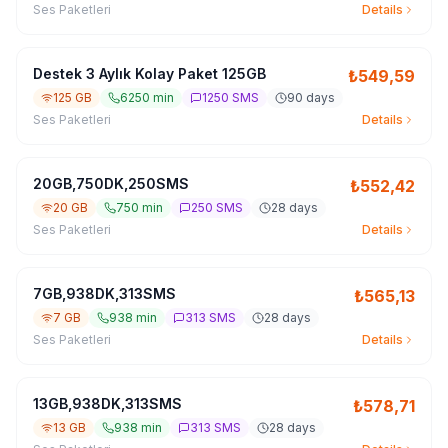
Ses Paketleri
Details
Destek 3 Aylık Kolay Paket 125GB
₺
549,59
125 GB
6250 min
1250 SMS
90 days
Ses Paketleri
Details
20GB,750DK,250SMS
₺
552,42
20 GB
750 min
250 SMS
28 days
Ses Paketleri
Details
7GB,938DK,313SMS
₺
565,13
7 GB
938 min
313 SMS
28 days
Ses Paketleri
Details
13GB,938DK,313SMS
₺
578,71
13 GB
938 min
313 SMS
28 days