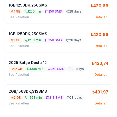
1GB,1250DK,250SMS
₺
420,66
1 GB
1250 min
250 SMS
28 days
Ses Paketleri
Details
1GB,1250DK,250SMS
₺
420,66
1 GB
1250 min
250 SMS
28 days
Ses Paketleri
Details
2025 Bütçe Dostu 12
₺
423,74
12 GB
1000 min
250 SMS
28 days
Ses Paketleri
Details
2GB,1563DK,313SMS
₺
431,97
2 GB
1563 min
313 SMS
28 days
Ses Paketleri
Details