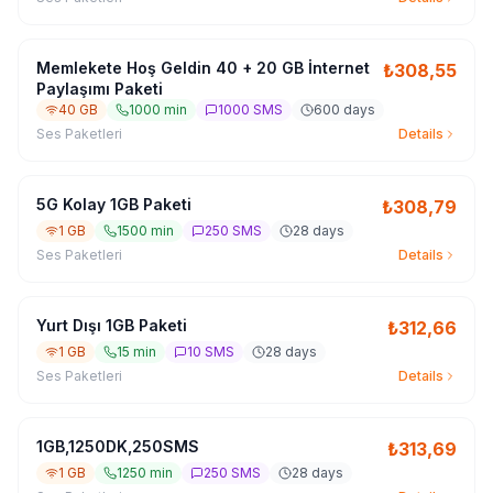
Memlekete Hoş Geldin 40 + 20 GB İnternet
₺
308,55
Paylaşımı Paketi
40 GB
1000 min
1000 SMS
600 days
Ses Paketleri
Details
5G Kolay 1GB Paketi
₺
308,79
1 GB
1500 min
250 SMS
28 days
Ses Paketleri
Details
Yurt Dışı 1GB Paketi
₺
312,66
1 GB
15 min
10 SMS
28 days
Ses Paketleri
Details
1GB,1250DK,250SMS
₺
313,69
1 GB
1250 min
250 SMS
28 days