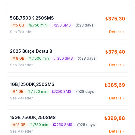
5GB,750DK,250SMS
₺
375,30
5 GB
750 min
250 SMS
28 days
Ses Paketleri
Details
2025 Bütçe Dostu 8
₺
375,40
8 GB
1000 min
250 SMS
28 days
Ses Paketleri
Details
1GB,1250DK,250SMS
₺
385,69
1 GB
1250 min
250 SMS
28 days
Ses Paketleri
Details
15GB,750DK,250SMS
₺
399,88
15 GB
750 min
250 SMS
28 days
Ses Paketleri
Details