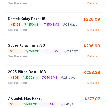
Ses Paketleri
Details
Destek Kolay Paket 15
₺
226,09
15 GB
1250 min
350 SMS
28 days
Ses Paketleri
Details
Süper Kolay Turist 30
₺
236,90
30 GB
750 min
1000 SMS
28 days
Ses Paketleri
Details
2025 Bütçe Dostu 1GB
₺
253,38
1 GB
1500 min
250 SMS
28 days
Ses Paketleri
Details
7 Günlük Flaş Paketi
₺
277,07
3 GB
500 min
100 SMS
7 days