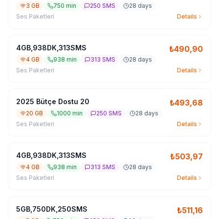
3 GB
750 min
250 SMS
28 days
Ses Paketleri
Details
4GB,938DK,313SMS
₺
490,90
4 GB
938 min
313 SMS
28 days
Ses Paketleri
Details
2025 Bütçe Dostu 20
₺
493,68
20 GB
1000 min
250 SMS
28 days
Ses Paketleri
Details
4GB,938DK,313SMS
₺
503,97
4 GB
938 min
313 SMS
28 days
Ses Paketleri
Details
5GB,750DK,250SMS
₺
511,16