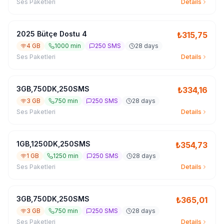
Ses Paketleri
Details
2025 Bütçe Dostu 4
₺
315,75
4 GB
1000 min
250 SMS
28 days
Ses Paketleri
Details
3GB,750DK,250SMS
₺
334,16
3 GB
750 min
250 SMS
28 days
Ses Paketleri
Details
1GB,1250DK,250SMS
₺
354,73
1 GB
1250 min
250 SMS
28 days
Ses Paketleri
Details
3GB,750DK,250SMS
₺
365,01
3 GB
750 min
250 SMS
28 days
Ses Paketleri
Details