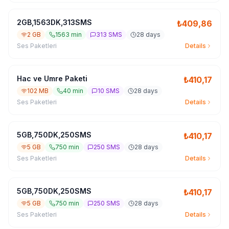
2GB,1563DK,313SMS
₺
409,86
2 GB
1563 min
313 SMS
28 days
Ses Paketleri
Details
Hac ve Umre Paketi
₺
410,17
102 MB
40 min
10 SMS
28 days
Ses Paketleri
Details
5GB,750DK,250SMS
₺
410,17
5 GB
750 min
250 SMS
28 days
Ses Paketleri
Details
5GB,750DK,250SMS
₺
410,17
5 GB
750 min
250 SMS
28 days
Ses Paketleri
Details