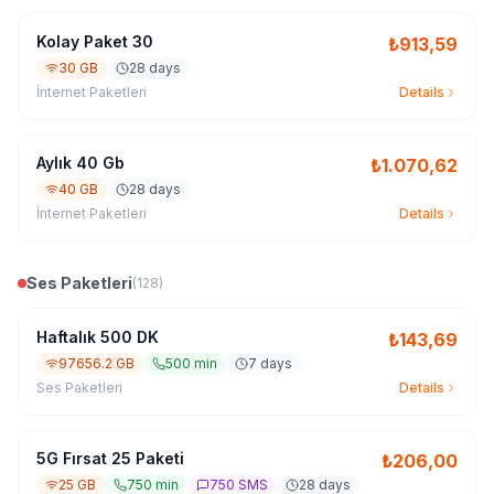
Kolay Paket 30
₺
913,59
30 GB
28 days
İnternet Paketleri
Details
Aylık 40 Gb
₺
1.070,62
40 GB
28 days
İnternet Paketleri
Details
Ses Paketleri
(
128
)
Haftalık 500 DK
₺
143,69
97656.2 GB
500 min
7 days
Ses Paketleri
Details
5G Fırsat 25 Paketi
₺
206,00
25 GB
750 min
750 SMS
28 days