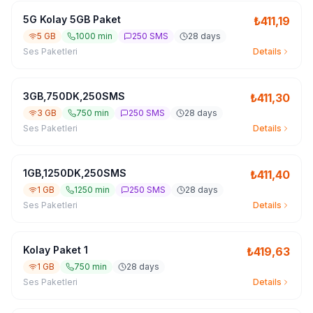
5G Kolay 5GB Paket
₺
411,19
5 GB
1000 min
250 SMS
28 days
Ses Paketleri
Details
3GB,750DK,250SMS
₺
411,30
3 GB
750 min
250 SMS
28 days
Ses Paketleri
Details
1GB,1250DK,250SMS
₺
411,40
1 GB
1250 min
250 SMS
28 days
Ses Paketleri
Details
Kolay Paket 1
₺
419,63
1 GB
750 min
28 days
Ses Paketleri
Details