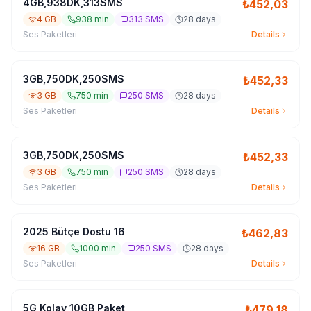
4GB,938DK,313SMS
₺
452,03
4 GB
938 min
313 SMS
28 days
Ses Paketleri
Details
3GB,750DK,250SMS
₺
452,33
3 GB
750 min
250 SMS
28 days
Ses Paketleri
Details
3GB,750DK,250SMS
₺
452,33
3 GB
750 min
250 SMS
28 days
Ses Paketleri
Details
2025 Bütçe Dostu 16
₺
462,83
16 GB
1000 min
250 SMS
28 days
Ses Paketleri
Details
5G Kolay 10GB Paket
₺
479,18