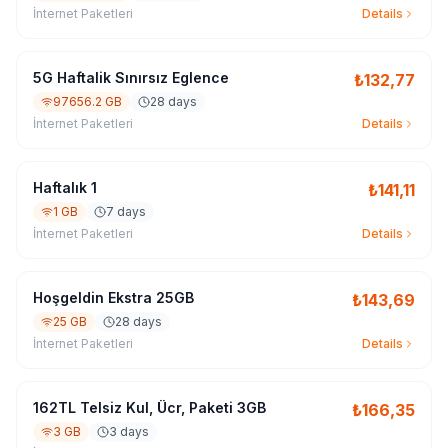
İnternet Paketleri
Details
5G Haftalik Sınırsız Eglence
₺
132,77
97656.2 GB
28 days
İnternet Paketleri
Details
Haftalık 1
₺
141,11
1 GB
7 days
İnternet Paketleri
Details
Hoşgeldin Ekstra 25GB
₺
143,69
25 GB
28 days
İnternet Paketleri
Details
162TL Telsiz Kul, Ücr, Paketi 3GB
₺
166,35
3 GB
3 days