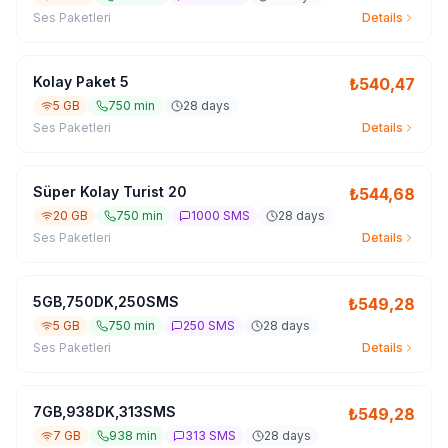
Ses Paketleri
Details
Kolay Paket 5
₺
540,47
5 GB
750 min
28 days
Ses Paketleri
Details
Süper Kolay Turist 20
₺
544,68
20 GB
750 min
1000 SMS
28 days
Ses Paketleri
Details
5GB,750DK,250SMS
₺
549,28
5 GB
750 min
250 SMS
28 days
Ses Paketleri
Details
7GB,938DK,313SMS
₺
549,28
7 GB
938 min
313 SMS
28 days