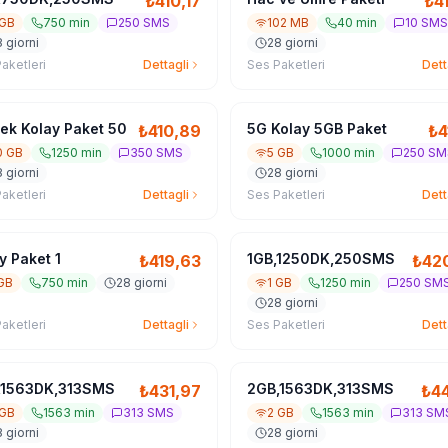
₺
410,17
₺
4
 GB
750 min
250 SMS
102 MB
40 min
10 SMS
 giorni
28 giorni
aketleri
Dettagli
Ses Paketleri
Dett
ek Kolay Paket 50
5G Kolay 5GB Paket
₺
410,89
₺
4
0 GB
1250 min
350 SMS
5 GB
1000 min
250 SM
 giorni
28 giorni
aketleri
Dettagli
Ses Paketleri
Dett
y Paket 1
1GB,1250DK,250SMS
₺
419,63
₺
42
 GB
750 min
28 giorni
1 GB
1250 min
250 SM
28 giorni
aketleri
Dettagli
Ses Paketleri
Dett
,1563DK,313SMS
2GB,1563DK,313SMS
₺
431,97
₺
44
 GB
1563 min
313 SMS
2 GB
1563 min
313 SM
 giorni
28 giorni