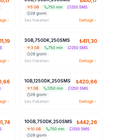
10,17
₺
410,17
5 GB
750 min
250 SMS
28 giorni
agli
Ses Paketleri
Dettagli
3GB,750DK,250SMS
11,19
₺
411,30
S
3 GB
750 min
250 SMS
28 giorni
agli
Ses Paketleri
Dettagli
1GB,1250DK,250SMS
0,66
₺
420,66
S
1 GB
1250 min
250 SMS
28 giorni
agli
Ses Paketleri
Dettagli
10GB,750DK,250SMS
1,74
₺
442,26
S
10 GB
750 min
250 SMS
28 giorni