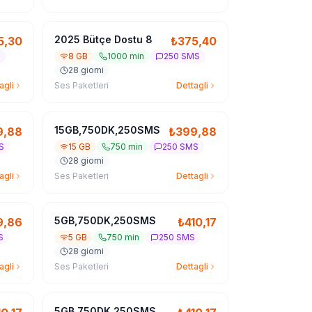
2025 Bütçe Dostu 8
5,30
₺
375,40
S
8 GB
1000 min
250 SMS
28 giorni
agli
Ses Paketleri
Dettagli
15GB,750DK,250SMS
9,88
₺
399,88
S
15 GB
750 min
250 SMS
28 giorni
agli
Ses Paketleri
Dettagli
5GB,750DK,250SMS
9,86
₺
410,17
S
5 GB
750 min
250 SMS
28 giorni
agli
Ses Paketleri
Dettagli
5GB,750DK,250SMS