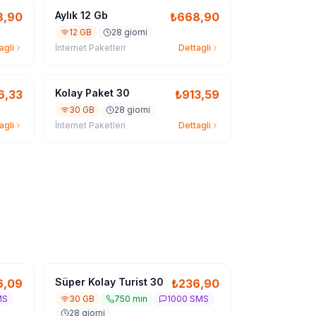
Aylık 12 Gb
8,90
₺
668,90
12 GB
28 giorni
agli
İnternet Paketleri
Dettagli
Kolay Paket 30
6,33
₺
913,59
30 GB
28 giorni
agli
İnternet Paketleri
Dettagli
Süper Kolay Turist 30
6,09
₺
236,90
MS
30 GB
750 min
1000 SMS
28 giorni