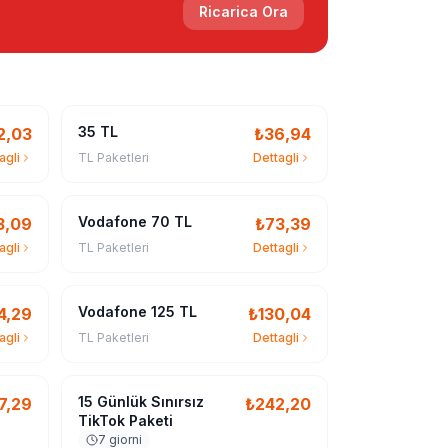
Ricarica Ora
35 TL
2,03
₺
36,94
agli
TL Paketleri
Dettagli
Vodafone 70 TL
3,09
₺
73,39
agli
TL Paketleri
Dettagli
Vodafone 125 TL
4,29
₺
130,04
agli
TL Paketleri
Dettagli
15 Günlük Sınırsız
7,29
₺
242,20
TikTok Paketi
7 giorni