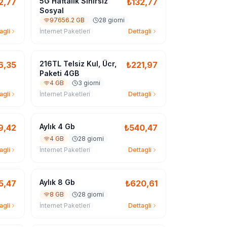
5G Haftalik Sınırsız
2,77
₺
132,77
Sosyal
97656.2 GB
28 giorni
agli
İnternet Paketleri
Dettagli
216TL Telsiz Kul, Ücr,
6,35
₺
221,97
Paketi 4GB
4 GB
3 giorni
agli
İnternet Paketleri
Dettagli
Aylık 4 Gb
9,42
₺
540,47
4 GB
28 giorni
agli
İnternet Paketleri
Dettagli
Aylık 8 Gb
5,47
₺
620,61
8 GB
28 giorni
agli
İnternet Paketleri
Dettagli