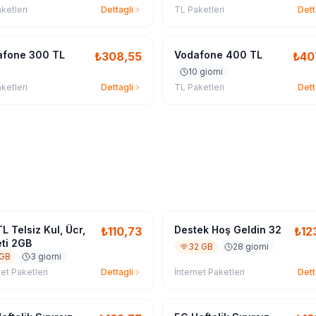
ketleri
Dettagli
TL Paketleri
Dett
afone 300 TL
Vodafone 400 TL
₺
308,55
₺
40
10 giorni
ketleri
Dettagli
TL Paketleri
Dett
L Telsiz Kul, Ücr,
Destek Hoş Geldin 32
₺
110,73
₺
12
ti 2GB
32 GB
28 giorni
 GB
3 giorni
net Paketleri
Dettagli
İnternet Paketleri
Dett