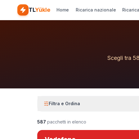
TL
Yükle
Home
Ricarica nazionale
Ricaric
Scegli tra 5
Filtra e Ordina
587
pacchetti in elenco