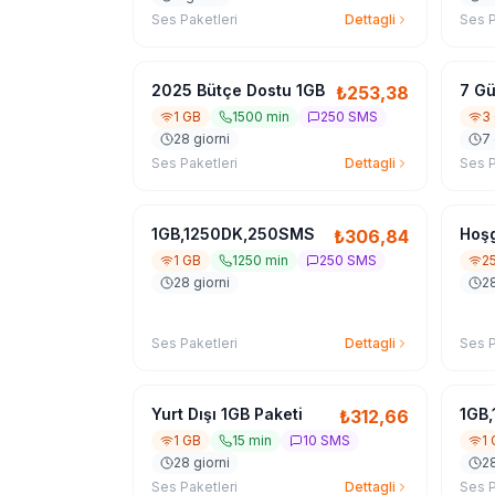
Ses Paketleri
Dettagli
Ses P
2025 Bütçe Dostu 1GB
7 Gü
₺
253,38
1 GB
1500 min
250 SMS
3
28 giorni
7 
Ses Paketleri
Dettagli
Ses P
1GB,1250DK,250SMS
Hoşg
₺
306,84
1 GB
1250 min
250 SMS
2
28 giorni
28
Ses Paketleri
Dettagli
Ses P
Yurt Dışı 1GB Paketi
1GB
₺
312,66
1 GB
15 min
10 SMS
1
28 giorni
28
Ses Paketleri
Dettagli
Ses P