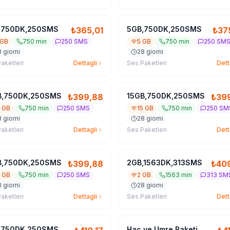
,750DK,250SMS
5GB,750DK,250SMS
₺
365,01
₺
37
 GB
750 min
250 SMS
5 GB
750 min
250 SM
 giorni
28 giorni
aketleri
Dettagli
Ses Paketleri
Dett
B,750DK,250SMS
15GB,750DK,250SMS
₺
399,88
₺
39
5 GB
750 min
250 SMS
15 GB
750 min
250 SM
 giorni
28 giorni
aketleri
Dettagli
Ses Paketleri
Dett
B,750DK,250SMS
2GB,1563DK,313SMS
₺
399,88
₺
40
5 GB
750 min
250 SMS
2 GB
1563 min
313 SM
 giorni
28 giorni
aketleri
Dettagli
Ses Paketleri
Dett
,750DK,250SMS
Hac ve Umre Paketi