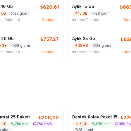
k 10 Gb
Aylık 15 Gb
₺
620,61
₺
66
0 GB
28 giorni
15 GB
28 giorni
net Paketleri
Dettagli
İnternet Paketleri
Dett
k 20 Gb
Aylık 25 Gb
₺
757,27
₺
82
0 GB
28 giorni
25 GB
28 giorni
net Paketleri
Dettagli
İnternet Paketleri
Dett
ırsat 25 Paketi
Destek Kolay Paket 15
₺
206,00
₺
22
5 GB
750 min
750 SMS
15 GB
1250 min
350 S
 giorni
28 giorni