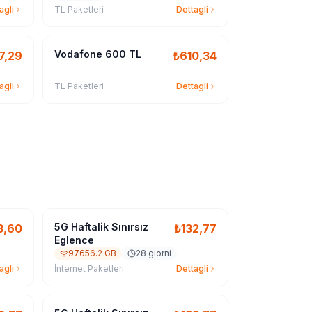
agli
TL Paketleri
Dettagli
Vodafone 600 TL
7,29
₺
610,34
agli
TL Paketleri
Dettagli
5G Haftalik Sınırsız
3,60
₺
132,77
Eglence
97656.2 GB
28 giorni
agli
İnternet Paketleri
Dettagli