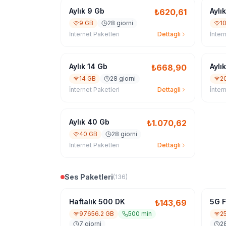
Aylık 9 Gb
Aylı
₺
620,61
9 GB
28 giorni
1
İnternet Paketleri
Dettagli
İnter
Aylık 14 Gb
Aylı
₺
668,90
14 GB
28 giorni
2
İnternet Paketleri
Dettagli
İnter
Aylık 40 Gb
₺
1.070,62
40 GB
28 giorni
İnternet Paketleri
Dettagli
Ses Paketleri
(
136
)
Haftalık 500 DK
5G F
₺
143,69
97656.2 GB
500 min
2
7 giorni
28