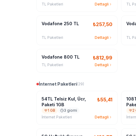
TL Paketleri
Dettagli
TL Pa
Vodafone 250 TL
Vod
₺
257,50
TL Paketleri
Dettagli
TL Pa
Vodafone 800 TL
₺
812,99
TL Paketleri
Dettagli
İnternet Paketleri
(
29
)
54TL Telsiz Kul, Ücr,
108T
₺
55,41
Paketi 1GB
Pake
1 GB
3 giorni
2
İnternet Paketleri
Dettagli
İnter