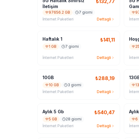
5G Haftalık Sınırsız
5G H
₺
132,77
İletişim
Gam
97656.2 GB
7 giorni
9
İnternet Paketleri
Dettagli
İnter
Haftalık 1
Hoşg
₺
141,11
1 GB
7 giorni
2
İnternet Paketleri
Dettagli
İnter
10GB
13G
₺
288,19
10 GB
3 giorni
1
İnternet Paketleri
Dettagli
İnter
Aylık 5 Gb
Aylı
₺
540,47
5 GB
28 giorni
6
İnternet Paketleri
Dettagli
İnter