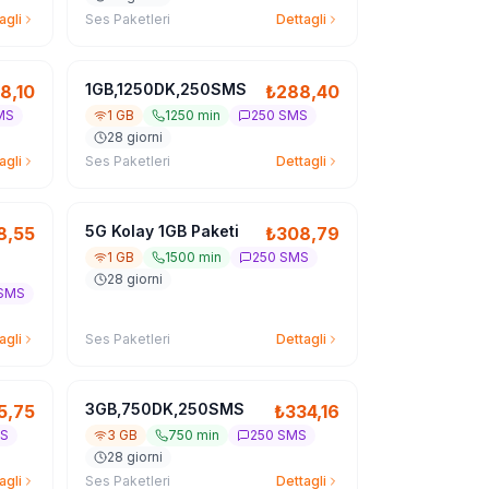
agli
Ses Paketleri
Dettagli
1GB,1250DK,250SMS
8,10
₺
288,40
MS
1 GB
1250 min
250 SMS
28 giorni
agli
Ses Paketleri
Dettagli
5G Kolay 1GB Paketi
8,55
₺
308,79
1 GB
1500 min
250 SMS
28 giorni
 SMS
agli
Ses Paketleri
Dettagli
3GB,750DK,250SMS
5,75
₺
334,16
MS
3 GB
750 min
250 SMS
28 giorni
agli
Ses Paketleri
Dettagli