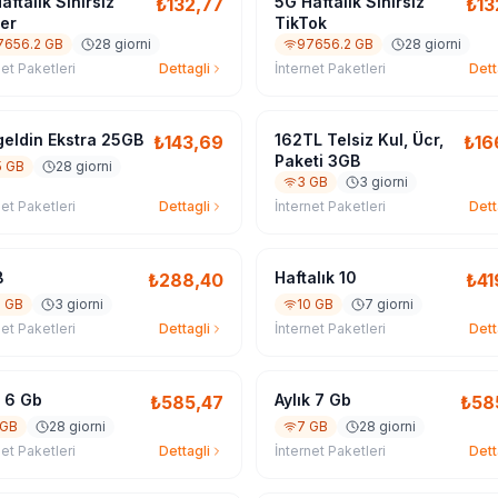
aftalik Sınırsız
5G Haftalik Sınırsız
₺
132,77
₺
13
er
TikTok
7656.2 GB
28 giorni
97656.2 GB
28 giorni
net Paketleri
Dettagli
İnternet Paketleri
Dett
eldin Ekstra 25GB
162TL Telsiz Kul, Ücr,
₺
143,69
₺
16
Paketi 3GB
5 GB
28 giorni
3 GB
3 giorni
net Paketleri
Dettagli
İnternet Paketleri
Dett
B
Haftalık 10
₺
288,40
₺
41
3 GB
3 giorni
10 GB
7 giorni
net Paketleri
Dettagli
İnternet Paketleri
Dett
k 6 Gb
Aylık 7 Gb
₺
585,47
₺
58
 GB
28 giorni
7 GB
28 giorni
net Paketleri
Dettagli
İnternet Paketleri
Dett