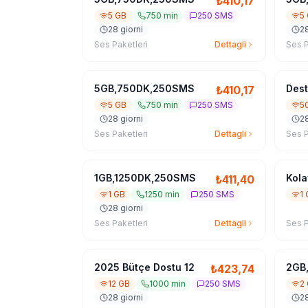
₺
410,17
5 GB
750 min
250 SMS
5
28 giorni
28
Ses Paketleri
Dettagli
Ses P
5GB,750DK,250SMS
Dest
₺
410,17
5 GB
750 min
250 SMS
5
28 giorni
28
Ses Paketleri
Dettagli
Ses P
1GB,1250DK,250SMS
Kola
₺
411,40
1 GB
1250 min
250 SMS
1
28 giorni
Ses Paketleri
Dettagli
Ses P
2025 Bütçe Dostu 12
2GB
₺
423,74
12 GB
1000 min
250 SMS
2
28 giorni
28