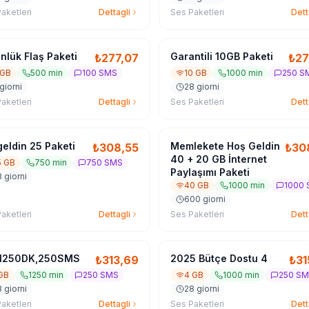
aketleri
Dettagli
Ses Paketleri
Dett
nlük Flaş Paketi
Garantili 10GB Paketi
₺
277,07
₺
27
 GB
500 min
100 SMS
10 GB
1000 min
250 S
giorni
28 giorni
aketleri
Dettagli
Ses Paketleri
Dett
eldin 25 Paketi
Memlekete Hoş Geldin
₺
308,55
₺
30
40 + 20 GB İnternet
5 GB
750 min
750 SMS
Paylaşımı Paketi
 giorni
40 GB
1000 min
1000
600 giorni
aketleri
Dettagli
Ses Paketleri
Dett
,1250DK,250SMS
2025 Bütçe Dostu 4
₺
313,69
₺
31
 GB
1250 min
250 SMS
4 GB
1000 min
250 S
 giorni
28 giorni
aketleri
Dettagli
Ses Paketleri
Dett