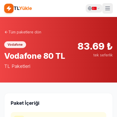
TL
Yükle
Tüm paketlere dön
83.69
₺
Vodafone
Vodafone 80 TL
tek seferlik
TL Paketleri
Paket İçeriği