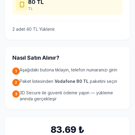
80
TL
TL
2 adet 40 TL Yüklenir.
Nasıl Satın Alınır?
Aşağıdaki butona tıklayın, telefon numaranızı girin
1
Paket listesinden
Vodafone 80 TL
paketini seçin
2
3D Secure ile güvenli ödeme yapın — yükleme
3
anında gerçekleşir
83.69
₺