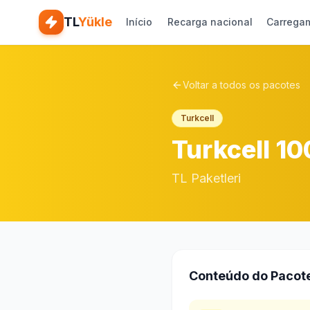
TL
Yükle
Início
Recarga nacional
Carregam
Voltar a todos os pacotes
Turkcell
Turkcell 10
TL Paketleri
Conteúdo do Pacot