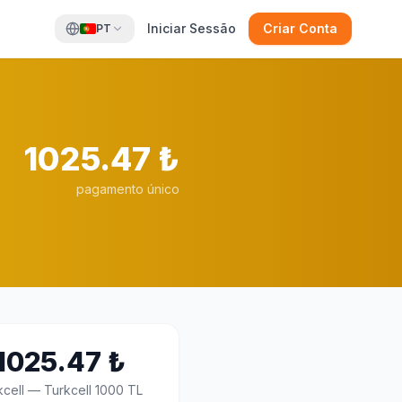
Iniciar Sessão
Criar Conta
PT
1025.47
₺
pagamento único
1025.47
₺
kcell
—
Turkcell 1000 TL