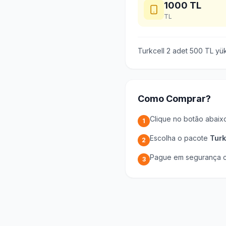
1000
TL
TL
Turkcell 2 adet 500 TL yük
Como Comprar?
Clique no botão abaix
1
Escolha o pacote
Turk
2
Pague em segurança c
3