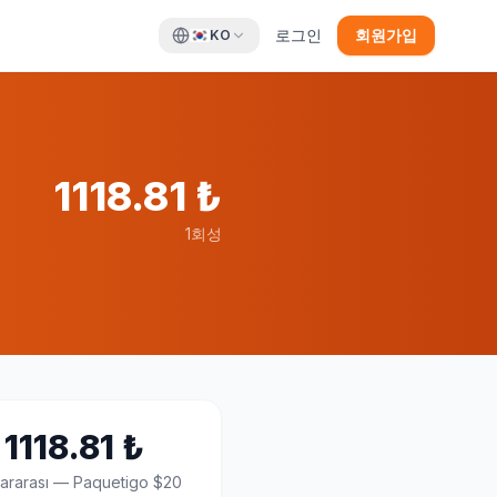
로그인
회원가입
KO
1118.81
₺
1회성
1118.81
₺
lararası
—
Paquetigo $20