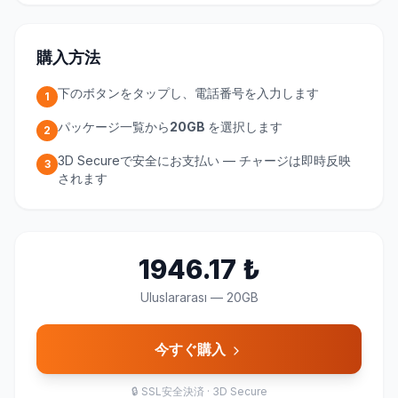
購入方法
下のボタンをタップし、電話番号を入力します
1
パッケージ一覧から
20GB
を選択します
2
3D Secureで安全にお支払い — チャージは即時反映
3
されます
1946.17
₺
Uluslararası
—
20GB
今すぐ購入
🔒
SSL安全決済 · 3D Secure